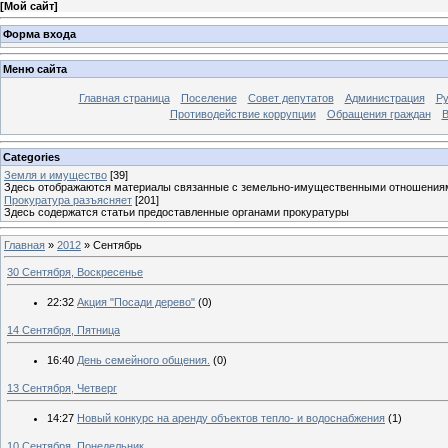
[
Мой сайт
]
Форма входа
Меню сайта
Главная страница
Поселение
Совет депутатов
Администрация
Ру
Противодействие коррупции
Обращения граждан
В
Categories
Земля и имущество
[39]
Здесь отображаются материалы связанные с земельно-имущественными отношения
Прокуратура разъясняет
[201]
Здесь содержатся статьи предоставленные органами прокуратуры
Главная
»
2012
»
Сентябрь
30 Сентября, Воскресенье
22:32
Акция "Посади дерево"
(0)
14 Сентября, Пятница
16:40
День семейного общения.
(0)
13 Сентября, Четверг
14:27
Новый конкурс на аренду объектов тепло- и водоснабжения
(1)
10 Сентября, Понедельник