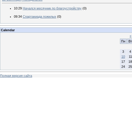
10:29
Начался месячник по благоустройству
(0)
09:34
Спартакиада пожилых
(0)
Calendar
«
Пн
Вт
3
4
10
11
17
18
24
25
Полная версия сайта