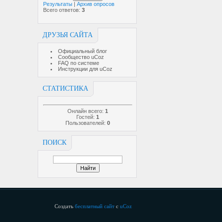
Результаты
|
Архив опросов
Всего ответов:
3
ДРУЗЬЯ САЙТА
Официальный блог
Сообщество uCoz
FAQ по системе
Инструкции для uCoz
СТАТИСТИКА
Онлайн всего:
1
Гостей:
1
Пользователей:
0
ПОИСК
Создать
бесплатный сайт
с
uCoz