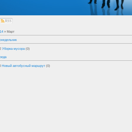
RSS
14
»
Март
онедельник
2
Уборка мусора
(0)
реда
0
Новый автобусный маршрут
(0)